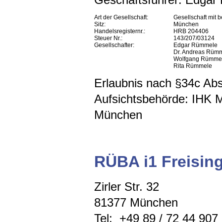
Art der Gesellschaft:
Gesellschaft mit 
Sitz:
München
Handelsregisternr.:
HRB 204406
Steuer Nr.:
143/207/03124
Gesellschafter:
Edgar Rümmele
Dr. Andreas Rüm
Wolfgang Rümme
Rita Rümmele
Erlaubnis nach §34c A
Aufsichtsbehörde: IHK 
München
RÜBA i1 Freisi
Zirler Str. 32
81377 München
Tel: +49 89 / 72 44 907