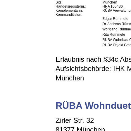
Sitz:
München
Handelsregisternr.:
HRA 105436
Komplementärin:
RÜBA Verwaltun
Kommanditisten:
Edgar Rümmele
Dr. Andreas Rüm
Wolfgang Rümme
Rita Rümmele
RÜBA Wohnbau 
RÜBA Objekt Gm
Erlaubnis nach §34c A
Aufsichtsbehörde: IHK 
München
RÜBA Wohnduet
Zirler Str. 32
81377 München